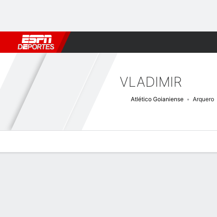
Fútbol
MLB
F. Americano
Básquetbol
WNBA
F1
Boxe
VLADIMIR
Atlético Goianiense
Arquero
Perfil de Jugador
Bio
Noticias
Partidos
Estadísticas