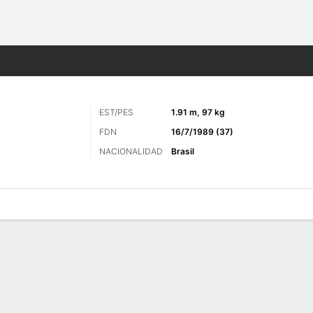
o
Más Deportes
EST/PES
1.91 m, 97 kg
FDN
16/7/1989 (37)
NACIONALIDAD
Brasil