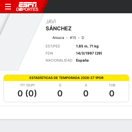
JAVI
SÁNCHEZ
Arouca
#15
D
EST/PES
1.85 m, 71 kg
FDN
14/3/1997 (29)
NACIONALIDAD
España
ESTADÍSTICAS DE TEMPORADA 2026-27 1POR
TIT (SUP)
G
A
TOB
0 (0)
0
0
0
Perfil de Jugador
Bio
Noticias
Partidos
Estadísticas