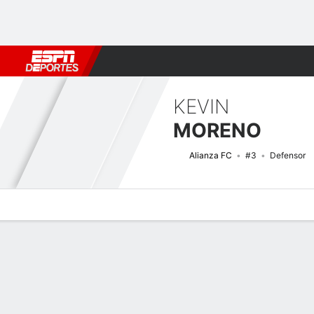
Fútbol
MLB
F. Americano
Básquetbol
WNBA
F1
Boxe
KEVIN
MORENO
Alianza FC
#3
Defensor
Perfil de Jugador
Bio
Noticias
Partidos
Estadísticas