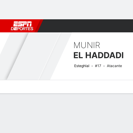
Fútbol
MLB
F. Americano
Básquetbol
WNBA
F1
Boxe
MUNIR
EL HADDADI
Esteghlal
#17
Atacante
Perfil de Jugador
Bio
Noticias
Partidos
Estadísticas