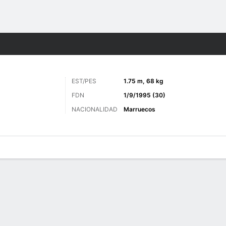
o
Más Deportes
EST/PES
1.75 m, 68 kg
FDN
1/9/1995 (30)
NACIONALIDAD
Marruecos