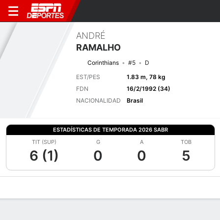
ANDRÉ
RAMALHO
Corinthians
#5
D
EST/PES
1.83 m, 78 kg
FDN
16/2/1992 (34)
NACIONALIDAD
Brasil
ESTADÍSTICAS DE TEMPORADA 2026 SABR
TIT (SUP)
G
A
TOB
6 (1)
0
0
5
Perfil de Jugador
Bio
Noticias
Partidos
Estadísticas