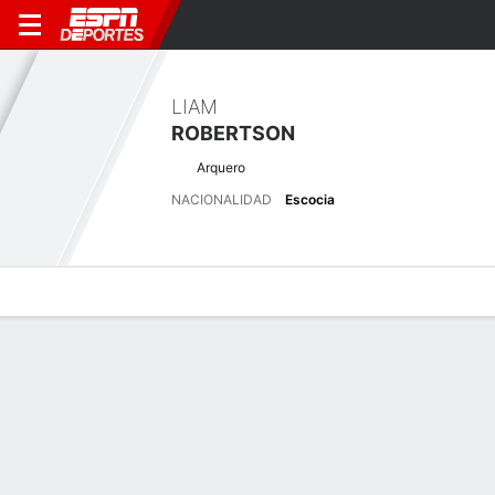
LIAM
ROBERTSON
Arquero
NACIONALIDAD
Escocia
Perfil de Jugador
Bio
Noticias
Partidos
Estadísticas
Últimas noticias
Ver Todo