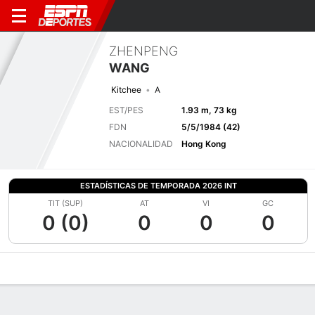
ZHENPENG
WANG
Kitchee
A
EST/PES
1.93 m, 73 kg
FDN
5/5/1984 (42)
NACIONALIDAD
Hong Kong
ESTADÍSTICAS DE TEMPORADA 2026 INT
TIT (SUP)
AT
VI
GC
0 (0)
0
0
0
Perfil de Jugador
Bio
Noticias
Partidos
Estadísticas