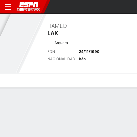
HAMED
LAK
Arquero
FDN
24/11/1990
NACIONALIDAD
Irán
Perfil de Jugador
Bio
Noticias
Partidos
Estadísticas
Últimas noticias
Ver Todo