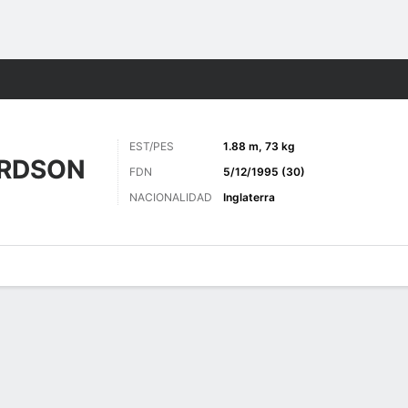
o
Más Deportes
EST/PES
1.88 m, 73 kg
ARDSON
FDN
5/12/1995 (30)
NACIONALIDAD
Inglaterra