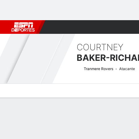
Fútbol
MLB
F. Americano
Básquetbol
WNBA
F1
Boxe
COURTNEY
BAKER-RICH
Tranmere Rovers
Atacante
Perfil de Jugador
Bio
Noticias
Partidos
Estadísticas