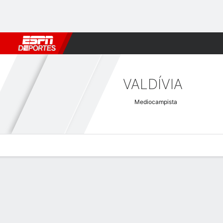
Fútbol
MLB
F. Americano
Básquetbol
WNBA
F1
Boxe
VALDÍVIA
Mediocampista
Perfil de Jugador
Bio
Noticias
Partidos
Estadísticas
Atajos Champions League