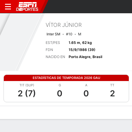
VÍTOR JÚNIOR
Inter SM
#10
M
EST/PES
1.65 m, 62 kg
FDN
15/9/1986 (39)
NACIDO EN
Porto Alegre, Brasil
ESTADÍSTICAS DE TEMPORADA 2026 GAU
TIT (SUP)
G
A
TT
2 (7)
0
0
2
Perfil de Jugador
Bio
Noticias
Partidos
Estadísticas