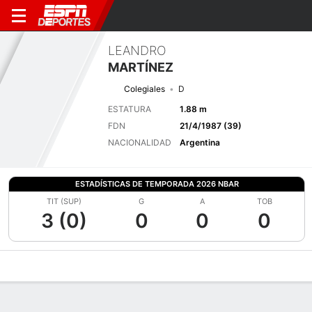
LEANDRO
MARTÍNEZ
Colegiales
D
ESTATURA
1.88 m
FDN
21/4/1987 (39)
NACIONALIDAD
Argentina
ESTADÍSTICAS DE TEMPORADA 2026 NBAR
TIT (SUP)
G
A
TOB
3 (0)
0
0
0
Perfil de Jugador
Bio
Noticias
Partidos
Estadísticas