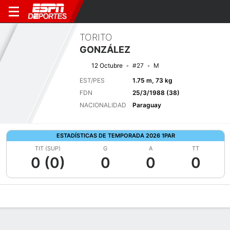
TORITO
GONZÁLEZ
12 Octubre
#27
M
EST/PES
1.75 m, 73 kg
FDN
25/3/1988 (38)
NACIONALIDAD
Paraguay
ESTADÍSTICAS DE TEMPORADA 2026 1PAR
TIT (SUP)
G
A
TT
0 (0)
0
0
0
Perfil de Jugador
Bio
Noticias
Partidos
Estadísticas