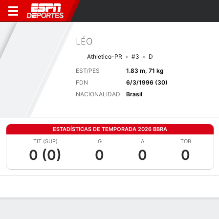
LÉO
Athletico-PR
#3
D
EST/PES
1.83 m, 71 kg
FDN
6/3/1996 (30)
NACIONALIDAD
Brasil
ESTADÍSTICAS DE TEMPORADA 2026 BBRA
TIT (SUP)
G
A
TOB
0 (0)
0
0
0
Perfil de Jugador
Bio
Noticias
Partidos
Estadísticas