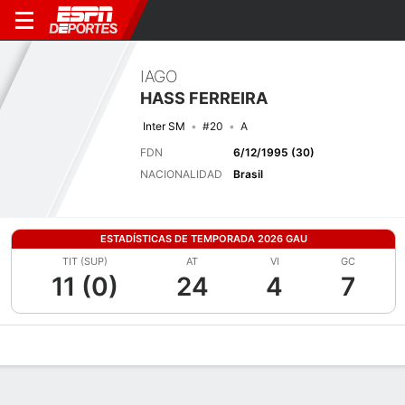
IAGO
HASS FERREIRA
Inter SM
#20
A
FDN
6/12/1995 (30)
NACIONALIDAD
Brasil
ESTADÍSTICAS DE TEMPORADA 2026 GAU
TIT (SUP)
AT
VI
GC
11 (0)
24
4
7
Perfil de Jugador
Bio
Noticias
Partidos
Estadísticas