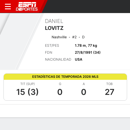
DANIEL
LOVITZ
Nashville
#2
D
EST/PES
1.78 m, 77 kg
FDN
27/8/1991 (34)
NACIONALIDAD
USA
ESTADÍSTICAS DE TEMPORADA 2026 MLS
TIT (SUP)
G
A
TOB
15 (3)
0
0
27
Perfil de Jugador
Bio
Noticias
Partidos
Estadísticas