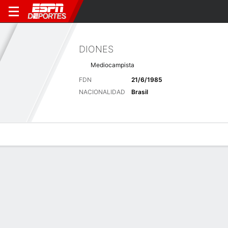
DIONES
Mediocampista
FDN
21/6/1985
NACIONALIDAD
Brasil
Perfil de Jugador
Bio
Noticias
Partidos
Estadísticas
Últimas noticias
Ver Todo