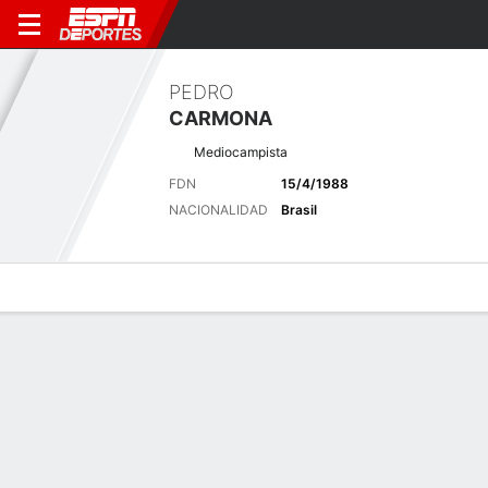
PEDRO
CARMONA
Mediocampista
FDN
15/4/1988
NACIONALIDAD
Brasil
Perfil de Jugador
Bio
Noticias
Partidos
Estadísticas
Últimas noticias
Ver Todo