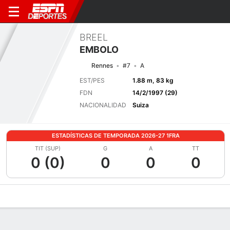
BREEL
EMBOLO
Rennes
#7
A
EST/PES
1.88 m, 83 kg
FDN
14/2/1997 (29)
NACIONALIDAD
Suiza
ESTADÍSTICAS DE TEMPORADA 2026-27 1FRA
TIT (SUP)
G
A
TT
0 (0)
0
0
0
Perfil de Jugador
Bio
Noticias
Partidos
Estadísticas