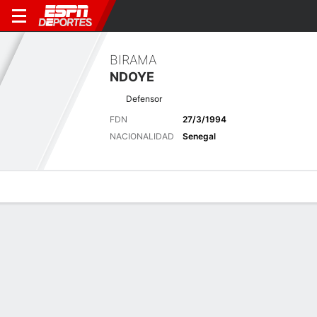
BIRAMA
NDOYE
Defensor
FDN
27/3/1994
NACIONALIDAD
Senegal
Perfil de Jugador
Bio
Noticias
Partidos
Estadísticas
Últimas noticias
Ver Todo