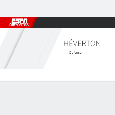
Fútbol
MLB
F. Americano
Básquetbol
WNBA
F1
Boxe
HÉVERTON
Defensor
Perfil de Jugador
Bio
Noticias
Partidos
Estadísticas