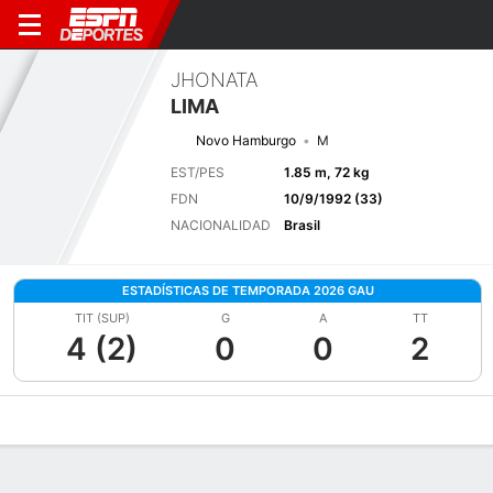
JHONATA
LIMA
Novo Hamburgo
M
EST/PES
1.85 m, 72 kg
FDN
10/9/1992 (33)
NACIONALIDAD
Brasil
ESTADÍSTICAS DE TEMPORADA 2026 GAU
TIT (SUP)
G
A
TT
4 (2)
0
0
2
Perfil de Jugador
Bio
Noticias
Partidos
Estadísticas