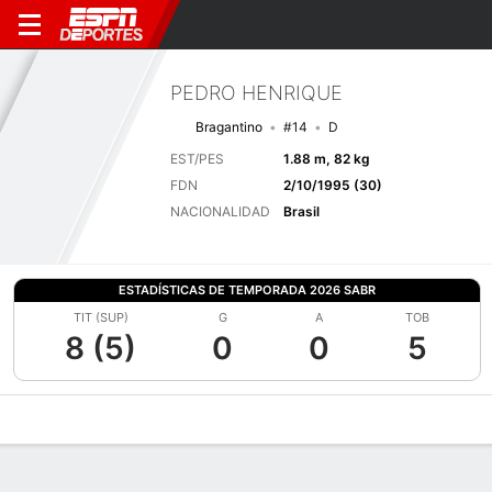
PEDRO HENRIQUE
Bragantino
#14
D
EST/PES
1.88 m, 82 kg
FDN
2/10/1995 (30)
NACIONALIDAD
Brasil
ESTADÍSTICAS DE TEMPORADA 2026 SABR
TIT (SUP)
G
A
TOB
8 (5)
0
0
5
Perfil de Jugador
Bio
Noticias
Partidos
Estadísticas