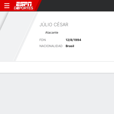
JÚLIO CÉSAR
Atacante
FDN
12/8/1994
NACIONALIDAD
Brasil
Perfil de Jugador
Bio
Noticias
Partidos
Estadísticas
Últimas noticias
Ver Todo