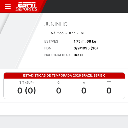
JUNINHO
Náutico
#77
M
EST/PES
1.75 m, 68 kg
FDN
3/9/1995 (30)
NACIONALIDAD
Brasil
ESTADÍSTICAS DE TEMPORADA 2026 BRAZIL SERIE C
TIT (SUP)
G
A
TT
0 (0)
0
0
0
Perfil de Jugador
Bio
Noticias
Partidos
Estadísticas