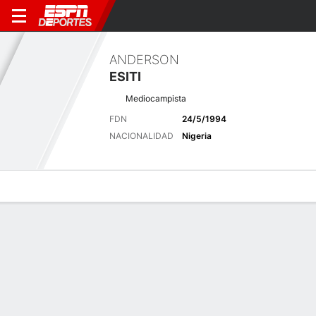
ANDERSON
ESITI
Mediocampista
FDN
24/5/1994
NACIONALIDAD
Nigeria
Perfil de Jugador
Bio
Noticias
Partidos
Estadísticas
Últimas noticias
Ver Todo