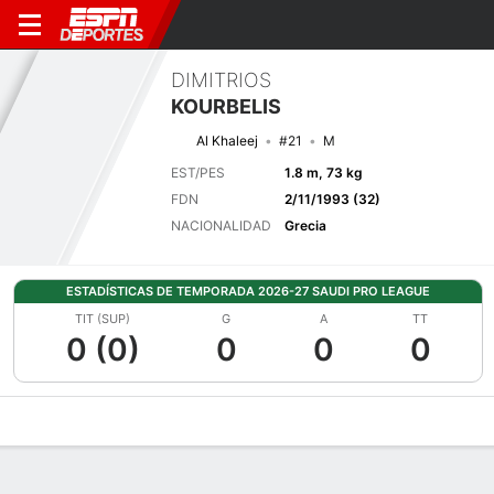
DIMITRIOS
KOURBELIS
Al Khaleej
#21
M
EST/PES
1.8 m, 73 kg
FDN
2/11/1993 (32)
NACIONALIDAD
Grecia
ESTADÍSTICAS DE TEMPORADA 2026-27 SAUDI PRO LEAGUE
TIT (SUP)
G
A
TT
0 (0)
0
0
0
Perfil de Jugador
Bio
Noticias
Partidos
Estadísticas