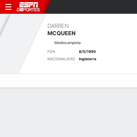
DARREN
MCQUEEN
Mediocampista
FDN
8/5/1995
NACIONALIDAD
Inglaterra
Perfil de Jugador
Bio
Noticias
Partidos
Estadísticas
Últimas noticias
Ver Todo