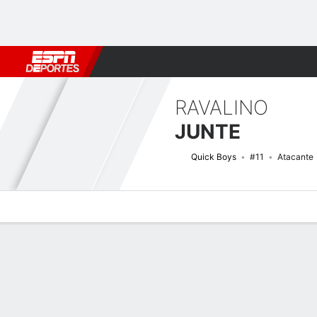
Fútbol
MLB
F. Americano
Básquetbol
WNBA
F1
Boxe
RAVALINO
JUNTE
Quick Boys
#11
Atacante
Perfil de Jugador
Bio
Noticias
Partidos
Estadísticas