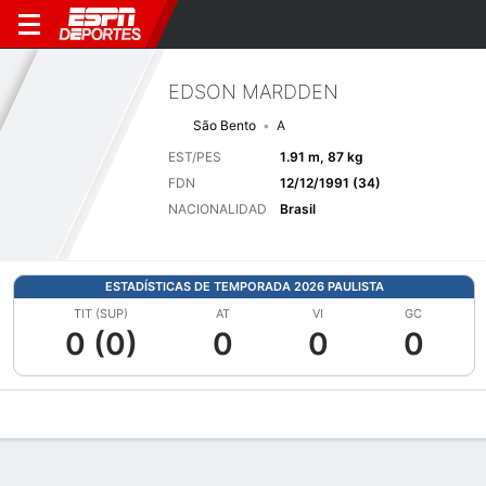
EDSON MARDDEN
São Bento
A
EST/PES
1.91 m, 87 kg
FDN
12/12/1991 (34)
NACIONALIDAD
Brasil
ESTADÍSTICAS DE TEMPORADA 2026 PAULISTA
TIT (SUP)
AT
VI
GC
0 (0)
0
0
0
Perfil de Jugador
Bio
Noticias
Partidos
Estadísticas