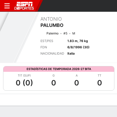
ANTONIO
PALUMBO
Palermo
#5
M
EST/PES
1.83 m, 76 kg
FDN
6/8/1996 (30)
NACIONALIDAD
Italia
ESTADÍSTICAS DE TEMPORADA 2026-27 BITA
TIT (SUP)
G
A
TT
0 (0)
0
0
0
Perfil de Jugador
Bio
Noticias
Partidos
Estadísticas