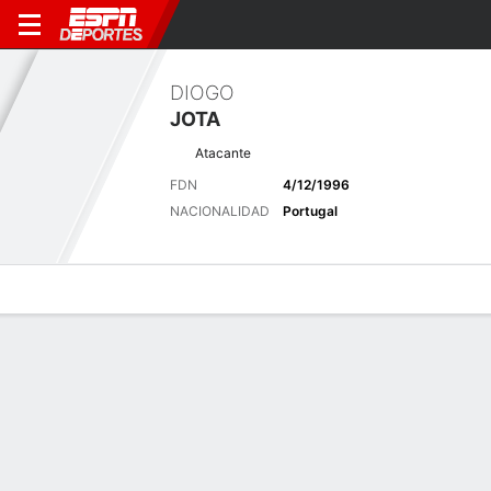
DIOGO
JOTA
Atacante
FDN
4/12/1996
NACIONALIDAD
Portugal
Perfil de Jugador
Bio
Noticias
Partidos
Estadísticas
Últimas noticias
Ver Todo