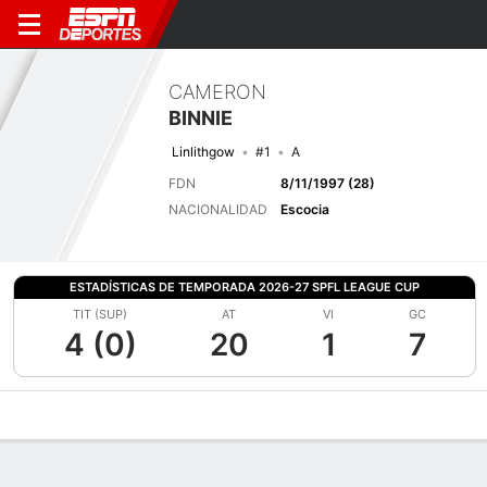
CAMERON
BINNIE
Linlithgow
#1
A
FDN
8/11/1997 (28)
NACIONALIDAD
Escocia
ESTADÍSTICAS DE TEMPORADA 2026-27 SPFL LEAGUE CUP
TIT (SUP)
AT
VI
GC
4 (0)
20
1
7
Perfil de Jugador
Bio
Noticias
Partidos
Estadísticas