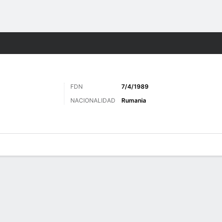
o
Más Deportes
FDN
7/4/1989
NACIONALIDAD
Rumania