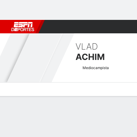
Fútbol
MLB
F. Americano
Básquetbol
WNBA
F1
Boxe
VLAD
ACHIM
Mediocampista
Perfil de Jugador
Bio
Noticias
Partidos
Estadísticas