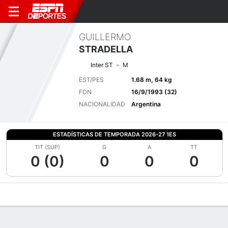
GUILLERMO
STRADELLA
Inter ST
M
EST/PES
1.68 m, 64 kg
FDN
16/9/1993 (32)
NACIONALIDAD
Argentina
ESTADÍSTICAS DE TEMPORADA 2026-27 1ES
TIT (SUP)
G
A
TT
0 (0)
0
0
0
Perfil de Jugador
Bio
Noticias
Partidos
Estadísticas