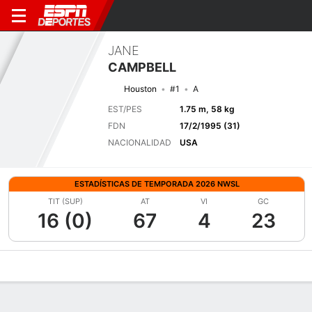
JANE
CAMPBELL
Houston
#1
A
EST/PES
1.75 m, 58 kg
FDN
17/2/1995 (31)
NACIONALIDAD
USA
ESTADÍSTICAS DE TEMPORADA 2026 NWSL
TIT (SUP)
AT
VI
GC
16 (0)
67
4
23
Perfil de Jugador
Bio
Noticias
Partidos
Estadísticas