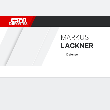
Fútbol
MLB
F. Americano
Básquetbol
WNBA
F1
Boxe
MARKUS
LACKNER
Defensor
Perfil de Jugador
Bio
Noticias
Partidos
Estadísticas
Atajos Austrian