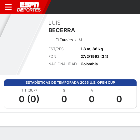
LUIS
BECERRA
El Farolito
M
EST/PES
1.8 m, 86 kg
FDN
27/2/1992 (34)
NACIONALIDAD
Colombia
ESTADÍSTICAS DE TEMPORADA 2026 U.S. OPEN CUP
TIT (SUP)
G
A
TT
0 (0)
0
0
0
Perfil de Jugador
Bio
Noticias
Partidos
Estadísticas