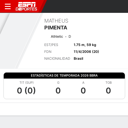
MATHEUS
PIMENTA
Athletic
D
EST/PES
1.75 m, 59 kg
FDN
11/4/2006 (20)
NACIONALIDAD
Brasil
ESTADÍSTICAS DE TEMPORADA 2026 BBRA
TIT (SUP)
G
A
TOB
0 (0)
0
0
0
Perfil de Jugador
Bio
Noticias
Partidos
Estadísticas