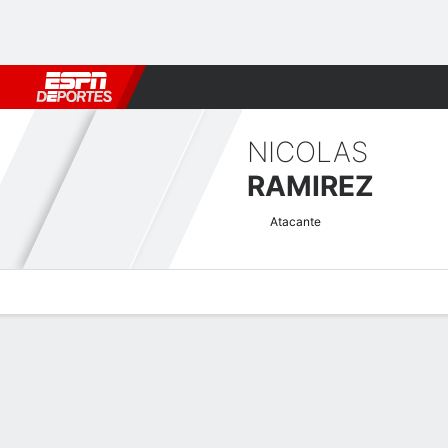
Fútbol
MLB
F. Americano
Básquetbol
WNBA
F1
Boxe
NICOLAS
RAMIREZ
Atacante
Perfil de Jugador
Bio
Noticias
Partidos
Estadísticas