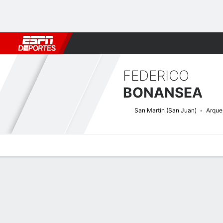
Fútbol
MLB
F. Americano
Básquetbol
WNBA
F1
Boxe
FEDERICO
BONANSEA
San Martín (San Juan)
Arque
Perfil de Jugador
Bio
Noticias
Partidos
Estadísticas