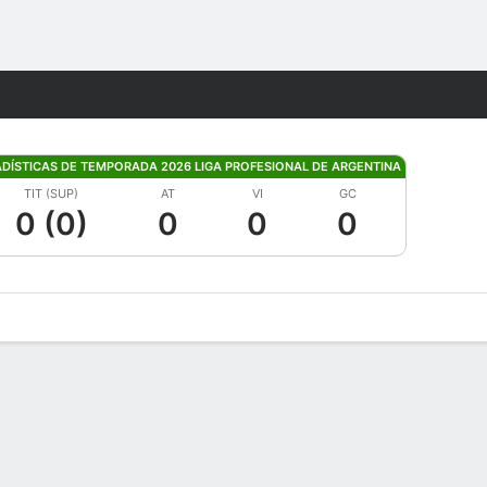
Watch
Juegos
ADÍSTICAS DE TEMPORADA 2026 LIGA PROFESIONAL DE ARGENTINA
TIT (SUP)
AT
VI
GC
0 (0)
0
0
0