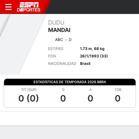
DUDU
MANDAI
ABC
D
EST/PES
1.73 m, 68 kg
FDN
26/1/1993 (33)
NACIONALIDAD
Brasil
ESTADÍSTICAS DE TEMPORADA 2026 BBRA
TIT (SUP)
G
A
TOB
0 (0)
0
0
0
Perfil de Jugador
Bio
Noticias
Partidos
Estadísticas