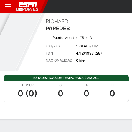
RICHARD
PAREDES
Puerto Montt
#8
A
EST/PES
1.78 m, 81 kg
FDN
4/12/1997 (28)
NACIONALIDAD
Chile
ESTADÍSTICAS DE TEMPORADA 2013 2CL
TIT (SUP)
G
A
TT
0 (0)
0
0
0
Perfil de Jugador
Bio
Noticias
Partidos
Estadísticas