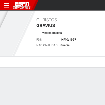
CHRISTOS
GRAVIUS
Mediocampista
FDN
14/10/1997
NACIONALIDAD
Suecia
Perfil de Jugador
Bio
Noticias
Partidos
Estadísticas
Últimas noticias
Ver Todo