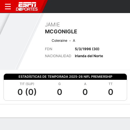
JAMIE
MCGONIGLE
Coleraine
A
FDN
5/3/1996 (30)
NACIONALIDAD
Irlanda del Norte
ESTADÍSTICAS DE TEMPORADA 2025-26 NIFL PREMIERSHIP
TIT (SUP)
G
A
TT
0 (0)
0
0
0
Perfil de Jugador
Bio
Noticias
Partidos
Estadísticas