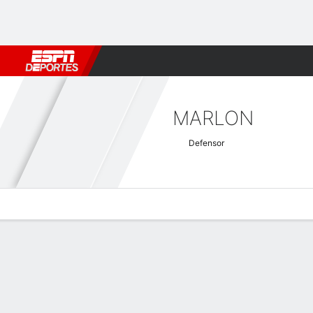
Fútbol
MLB
F. Americano
Básquetbol
WNBA
F1
Boxe
MARLON
Defensor
Perfil de Jugador
Bio
Noticias
Partidos
Estadísticas