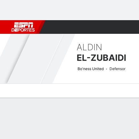
Fútbol
MLB
F. Americano
Básquetbol
WNBA
F1
Boxe
ALDIN
EL-ZUBAIDI
Bo'ness United
Defensor
Perfil de Jugador
Bio
Noticias
Partidos
Estadísticas