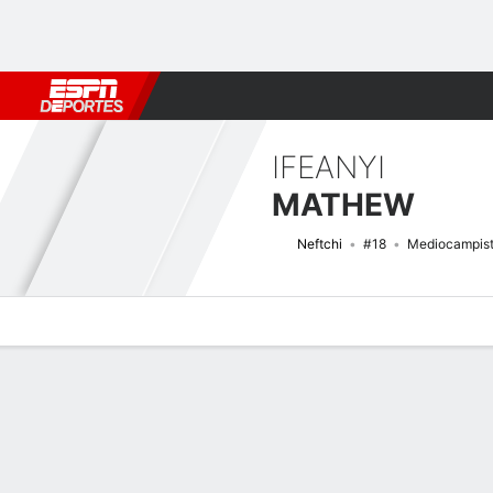
Fútbol
MLB
F. Americano
Básquetbol
WNBA
F1
Boxe
IFEANYI
MATHEW
Neftchi
#18
Mediocampis
Perfil de Jugador
Bio
Noticias
Partidos
Estadísticas