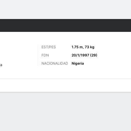
o
Más Deportes
EST/PES
1.75 m, 73 kg
FDN
20/1/1997 (29)
NACIONALIDAD
Nigeria
ta