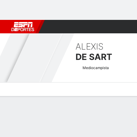
Fútbol
MLB
F. Americano
Básquetbol
WNBA
F1
Boxe
ALEXIS
DE SART
Mediocampista
Perfil de Jugador
Bio
Noticias
Partidos
Estadísticas