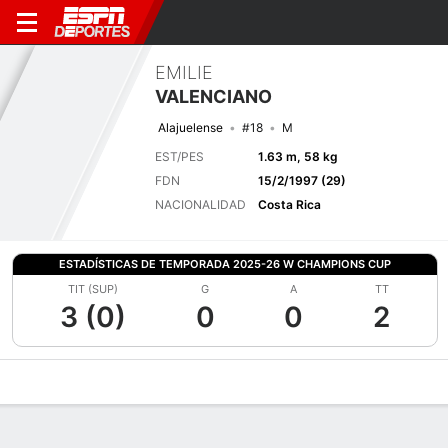
EMILIE
VALENCIANO
Alajuelense
#18
M
EST/PES
1.63 m, 58 kg
FDN
15/2/1997 (29)
NACIONALIDAD
Costa Rica
ESTADÍSTICAS DE TEMPORADA 2025-26 W CHAMPIONS CUP
TIT (SUP)
G
A
TT
3 (0)
0
0
2
Perfil de Jugador
Bio
Noticias
Partidos
Estadísticas